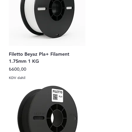
Filetto Beyaz Pla+ Filament
1.75mm 1 KG
Fiyat
₺600,00
KDV dahil