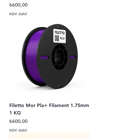
Fiyat
₺600,00
KDV dahil
Filetto Mor Pla+ Filament 1.75mm
1 KG
Fiyat
₺600,00
KDV dahil