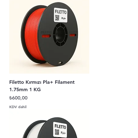
Filetto Kırmızı Pla+ Filament
1.75mm 1 KG
Fiyat
₺600,00
KDV dahil