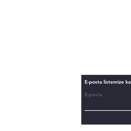
Gönderim ve İade
Mağaza Politikası
Ödeme Yöntemle
Çerez Politikası
Mesafeli Satış Söz
Gizlilik ve Güvenli
E-posta listemize ka
E-posta