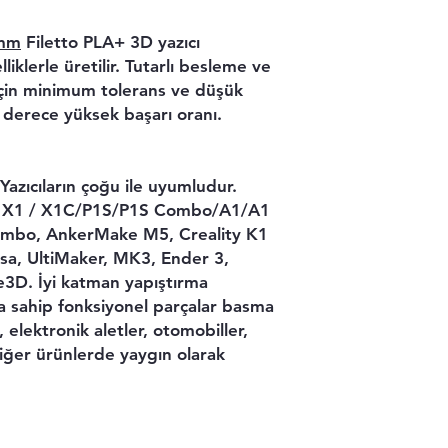
 mm
Filetto PLA+ 3D yazıcı
liklerle üretilir. Tutarlı besleme ve
 için minimum tolerans ve düşük
 derece yüksek başarı oranı.
zıcıların çoğu ile uyumludur.
/ X1 / X1C/P1S/P1S Combo/A1/A1
mbo, AnkerMake M5, Creality K1
a, UltiMaker, MK3, Ender 3,
e3D. İyi katman yapıştırma
a sahip fonksiyonel parçalar basma
, elektronik aletler, otomobiller,
iğer ürünlerde yaygın olarak