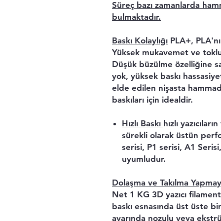
Süreç bazı zamanlarda ham
bulmaktadır.
Baskı Kolaylığı
PLA+, PLA'nın
Yüksek mukavemet ve tokluğa
Düşük büzülme özelliğine s
yok, yüksek baskı hassasiye
elde edilen nişasta hammadde
baskıları için idealdir.
Hızlı Baskı
hızlı yazıcıları
sürekli olarak üstün per
serisi, P1 serisi, A1 Seris
uyumludur.
Dolaşma ve Takılma Yapmay
Net 1 KG 3D yazıcı filament,
baskı esnasında üst üste b
ayarında nozulu veya ekstrü