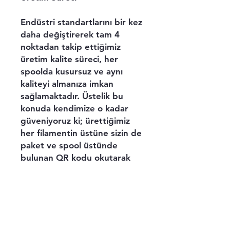
Endüstri standartlarını bir kez
daha değiştirerek tam 4
noktadan takip ettiğimiz
üretim kalite süreci, her
spoolda kusursuz ve aynı
kaliteyi almanıza imkan
sağlamaktadır. Üstelik bu
konuda kendimize o kadar
güveniyoruz ki; ürettiğimiz
her filamentin üstüne sizin de
paket ve spool üstünde
bulunan QR kodu okutarak
elinizde tuttuğunuz filamentin
tüm üretim sürecini
görebileceğiniz teknik
detayları tüm şeffaflığıyla
sunuyoruz.