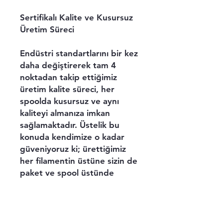
Sertifikalı Kalite ve Kusursuz
Üretim Süreci
Endüstri standartlarını bir kez
daha değiştirerek tam 4
noktadan takip ettiğimiz
üretim kalite süreci, her
spoolda kusursuz ve aynı
kaliteyi almanıza imkan
sağlamaktadır. Üstelik bu
konuda kendimize o kadar
güveniyoruz ki; ürettiğimiz
her filamentin üstüne sizin de
paket ve spool üstünde
bulunan QR kodu okutarak
elinizde tuttuğunuz filamentin
tüm üretim sürecini
görebileceğiniz teknik