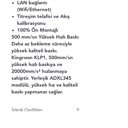
LAN bağlantı
(Wifi/Ethernet)
Titreşim telafisi ve Akış
kalibrasyonu
100% Ön Montajlı
500 mm/sn Yük sek Hızlı Baskı
Daha az bekleme süresiyle
yüksek kaliteli baskı.
Kingroon KLP1, 500mm/sn
yüksek hızlı baskıya ve
20000mm/s² hızlanmaya
sahiptir. Yerleşik ADXL345
modülü, yüksek hız ve kaliteli
baskı yapmanızı sağlar.
Teknik Özellikler
9.5:1 Çift Dişli Oranı
Çift dişli ekstrüzyon, 9.5 kat