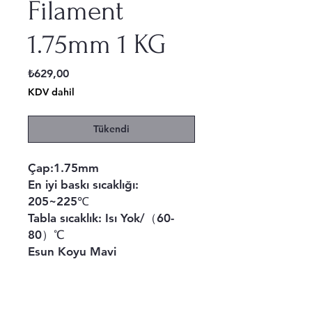
Filament
1.75mm 1 KG
Fiyat
₺629,00
KDV dahil
Tükendi
Çap:1.75mm
En iyi baskı sıcaklığı:
205~225℃
Tabla sıcaklık: Isı Yok/（60-
80）℃
Esun Koyu Mavi