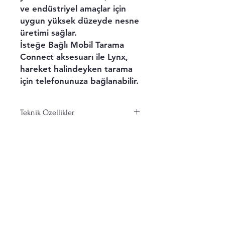
ve endüstriyel amaçlar için
uygun yüksek düzeyde nesne
üretimi sağlar.
İsteğe Bağlı Mobil Tarama
Connect aksesuarı ile Lynx,
hareket halindeyken tarama
için telefonunuza bağlanabilir.
Teknik Özellikler
Teknik özellikler
Lynx 3D Tarayıcı
Gönderim ve İadeler
Mağaza Politikası
Tarama Performansı
Ödeme Yöntemleri
Parametreleri:
Çerez Politikası
Mesafeli Satış Sözleşmesi
Doğruluk:
0,10 mm