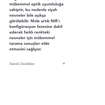
mükemmel optik uyumluluğa
sahiptir, bu nedenle siyah
nesneler bile açıkça
görülebilir. Mole artık NIR'ı
konfigürasyon listesine dahil
ederek farklı renkteki
nesneler için mükemmel
tarama sonuçları elde
etmesini sağlıyor.
Teknik Özellikler
Teknik özellikler
MOLE 3D Tarayıcı
Tarama Performansı Parametreleri:
Gönderim ve İadeler
Doğruluk:
0,05 mm
Mağaza Politikası
Çözünürlük:
0,1 mm
Kare hızı:
10 fps
Ödeme Yöntemleri